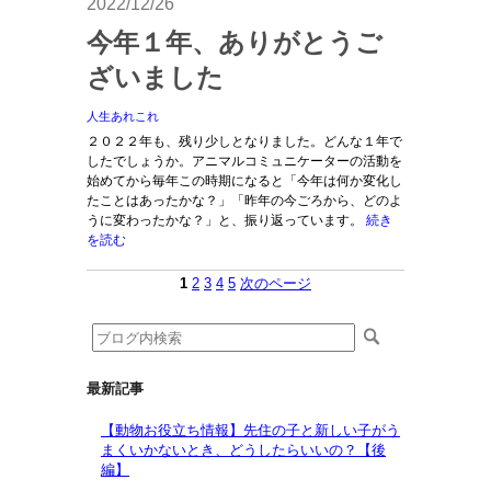
2022/12/26
今年１年、ありがとうご
ざいました
人生あれこれ
２０２２年も、残り少しとなりました。どんな１年で
したでしょうか。アニマルコミュニケーターの活動を
始めてから毎年この時期になると「今年は何か変化し
たことはあったかな？」「昨年の今ごろから、どのよ
うに変わったかな？」と、振り返っています。
続き
を読む
1
2
3
4
5
次のページ
最新記事
【動物お役立ち情報】先住の子と新しい子がう
まくいかないとき、どうしたらいいの？【後
編】