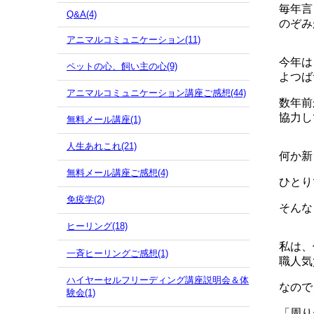
毎年言
Q&A(4)
のぞみ
アニマルコミュニケーション(11)
今年は
ペットの心、飼い主の心(9)
よつば
アニマルコミュニケーション講座ご感想(44)
数年前
協力し
無料メール講座(1)
人生あれこれ(21)
何か新
無料メール講座ご感想(4)
ひとり
免疫学(2)
そんな
ヒーリング(18)
私は、
一斉ヒーリングご感想(1)
職人気
ハイヤーセルフリーディング講座説明会＆体
なので
験会(1)
「周り