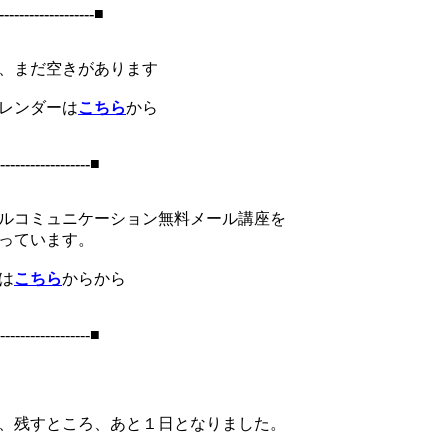
-------------------■
、まだ空きがあります
レンダーは
こちら
から
------------------■
ルコミュニケーション無料メール講座を
っています。
は
こちら
からから
------------------■
、残すところ、あと１日となりました。