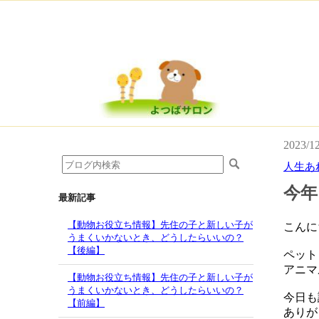
2023/1
人生あ
今年
最新記事
【動物お役立ち情報】先住の子と新しい子が
こんに
うまくいかないとき、どうしたらいいの？
【後編】
ペット
アニマ
【動物お役立ち情報】先住の子と新しい子が
うまくいかないとき、どうしたらいいの？
今日も
【前編】
ありが