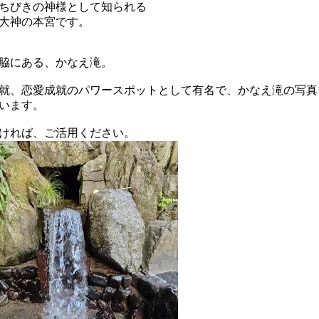
ちびきの神様として知られる
大神の本宮です。
脇にある、かなえ滝。
就、恋愛成就のパワースポットとして有名で、かなえ滝の写真
います。
ければ、ご活用ください。