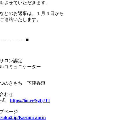
をさせていただきます。
などのお返事は、１月４日から
ご連絡いたします。
------------------■
サロン認定
ルコミュニケーター
つのきもち 下津香澄
合わせ
E公式
https://lin.ee/SgtjJTI
プページ
/tsuku2.jp/Kasumi-anrin