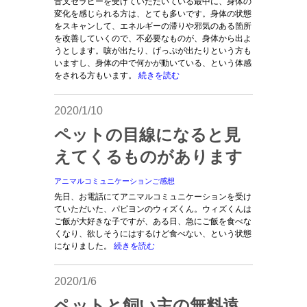
音叉セラピーを受けていただいている最中に、身体の
変化を感じられる方は、とても多いです。身体の状態
をスキャンして、エネルギーの滞りや邪気のある箇所
を改善していくので、不必要なものが、身体から出よ
うとします。咳が出たり、げっぷが出たりという方も
いますし、身体の中で何かが動いている、という体感
をされる方もいます。
続きを読む
2020/1/10
ペットの目線になると見
えてくるものがあります
アニマルコミュニケーションご感想
先日、お電話にてアニマルコミュニケーションを受け
ていただいた、パピヨンのウィズくん。ウィズくんは
ご飯が大好きな子ですが、ある日、急にご飯を食べな
くなり、欲しそうにはするけど食べない、という状態
になりました。
続きを読む
2020/1/6
ペットと飼い主の無料遠