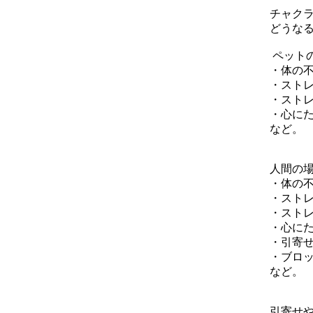
チャク
どうな
ペット
・体の
・スト
・スト
・心に
など。
人間の
・体の
・スト
・スト
・心に
・引寄
・ブロ
など。
引寄せ