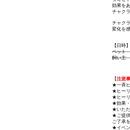
効果を
チャク
チャク
変化を
【日時
ペット 
飼い主 
【注意
★一斉
★ヒー
★ヒー
★効果
★いた
★ご提
ご了承
★イベ