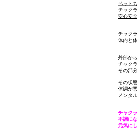
ペット
チャク
安心安
チャク
体内と
外部か
チャク
その部
その状
体調が
メンタ
チャク
不調に
元気に