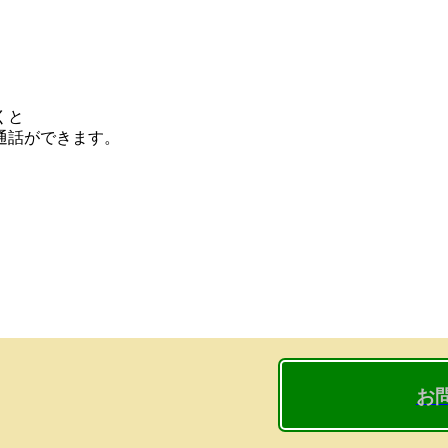
くと
通話ができます。
お