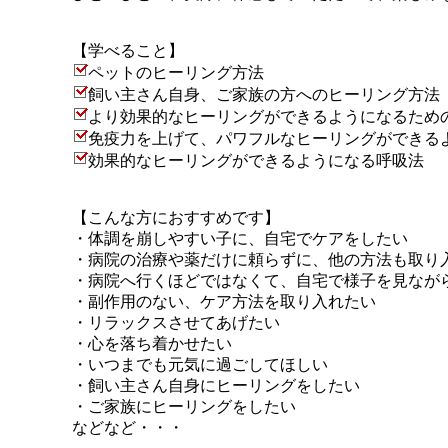
【学べること】
ペットのヒーリング方法
飼い主さん自身、ご家族の方へのヒーリング方法
より効果的なヒーリングができるようになるため
免疫力を上げて、パワフルなヒーリングができる
効果的なヒーリングができるようになる呼吸法
【こんな方におすすめです】
・
体調を崩しやすい子に、自宅でケアをしたい
・
病院の治療や薬だけに頼らずに、他の方法も取り
・
病院へ行くほどではなくて、自宅で様子を見なが
・
副作用のない、ケア方法を取り入れたい
・
リラックスさせてあげたい
・
心を落ち着かせたい
・
いつまでも元気に過ごしてほしい
・
飼い主さん自身にヒーリングをしたい
・
ご家族にヒーリングをしたい
などなど・・・