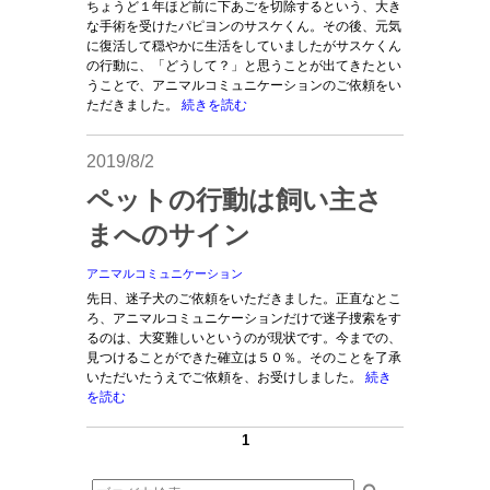
ちょうど１年ほど前に下あごを切除するという、大き
な手術を受けたパピヨンのサスケくん。その後、元気
に復活して穏やかに生活をしていましたがサスケくん
の行動に、「どうして？」と思うことが出てきたとい
うことで、アニマルコミュニケーションのご依頼をい
ただきました。
続きを読む
2019/8/2
ペットの行動は飼い主さ
まへのサイン
アニマルコミュニケーション
先日、迷子犬のご依頼をいただきました。正直なとこ
ろ、アニマルコミュニケーションだけで迷子捜索をす
るのは、大変難しいというのが現状です。今までの、
見つけることができた確立は５０％。そのことを了承
いただいたうえでご依頼を、お受けしました。
続き
を読む
1