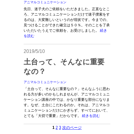
アニマルコミュニケーション
先日、迷子犬のご依頼をいただきました。正直なとこ
ろ、アニマルコミュニケーションだけで迷子捜索をす
るのは、大変難しいというのが現状です。今までの、
見つけることができた確立は５０％。そのことを了承
いただいたうえでご依頼を、お受けしました。
続き
を読む
2019/5/10
土台って、そんなに重要
なの？
アニマルコミュニケーション
「土台って、そんなに重要なの？」そんなふうに思わ
れる方が多いのかもしれませんが、アニマルコミュニ
ケーション講座の中では、かなり重要な部分になりま
す。なぜ、土台にこだわるのか。それは、アニマルコ
ミュニケーションだけにかぎらず、すべてにおいて、
とても「大切で重要」だからです。
続きを読む
1
2
3
次のページ