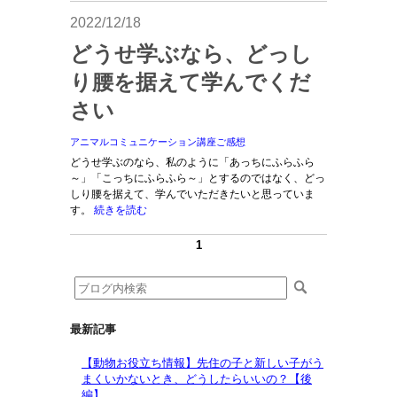
2022/12/18
どうせ学ぶなら、どっし
り腰を据えて学んでくだ
さい
アニマルコミュニケーション講座ご感想
どうせ学ぶのなら、私のように「あっちにふらふら
～」「こっちにふらふら～」とするのではなく、どっ
しり腰を据えて、学んでいただきたいと思っていま
す。
続きを読む
1
最新記事
【動物お役立ち情報】先住の子と新しい子がう
まくいかないとき、どうしたらいいの？【後
編】