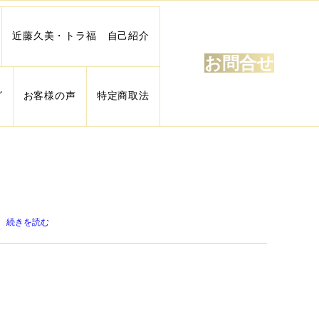
近藤久美・トラ福 自己紹介
お問合せ
グ
お客様の声
特定商取法
。
続きを読む