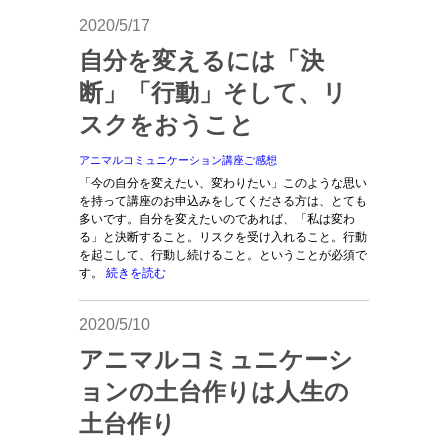
2020/5/17
自分を変えるには「決
断」「行動」そして、リ
スクをおうこと
アニマルコミュニケーション講座ご感想
「今の自分を変えたい、変わりたい」このような思い
を持って講座のお申込みをしてくださる方は、とても
多いです。自分を変えたいのであれば、「私は変わ
る」と決断すること。リスクを受け入れること。行動
を起こして、行動し続けること。ということが必須で
す。
続きを読む
2020/5/10
アニマルコミュニケーシ
ョンの土台作りは人生の
土台作り