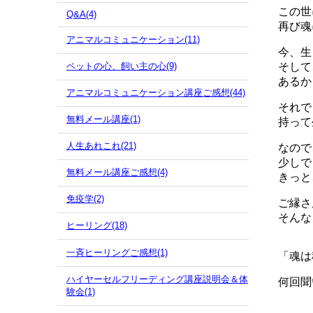
この世
Q&A(4)
再び魂
アニマルコミュニケーション(11)
今、生
ペットの心、飼い主の心(9)
そして
あるか
アニマルコミュニケーション講座ご感想(44)
それで
無料メール講座(1)
持って
人生あれこれ(21)
なので
少しで
無料メール講座ご感想(4)
きっと
免疫学(2)
ご縁さ
そんな
ヒーリング(18)
一斉ヒーリングご感想(1)
「魂は
ハイヤーセルフリーディング講座説明会＆体
何回聞
験会(1)