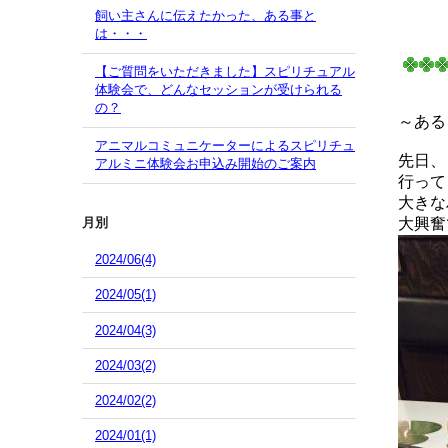
飼い主さんに伝えたかった、ある事と
は・・・
【ご質問をいただきました】スピリチュアル
体験会で、どんなセッションが受けられる
の？
～ある
アニマルコミュニケーターによるスピリチュ
先日、
アルミニ体験会お申込み開始のご案内
行って
大きな
大興奮
月別
2024/06(4)
2024/05(1)
2024/04(3)
2024/03(2)
2024/02(2)
2024/01(1)