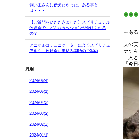
飼い主さんに伝えたかった、ある事と
は・・・
【ご質問をいただきました】スピリチュアル
体験会で、どんなセッションが受けられる
～ある
の？
夫の実
アニマルコミュニケーターによるスピリチュ
ラッキ
アルミニ体験会お申込み開始のご案内
二人と
「今日
月別
2024/06(4)
2024/05(1)
2024/04(3)
2024/03(2)
2024/02(2)
2024/01(1)