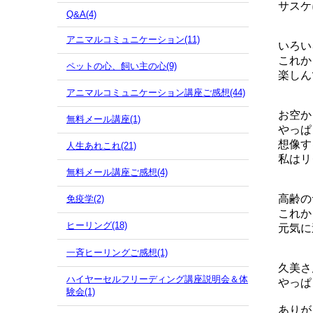
サスケ
Q&A(4)
アニマルコミュニケーション(11)
いろい
これか
ペットの心、飼い主の心(9)
楽しん
アニマルコミュニケーション講座ご感想(44)
お空か
無料メール講座(1)
やっぱ
想像す
人生あれこれ(21)
私はリ
無料メール講座ご感想(4)
高齢の
免疫学(2)
これか
ヒーリング(18)
元気に
一斉ヒーリングご感想(1)
久美さ
ハイヤーセルフリーディング講座説明会＆体
やっぱ
験会(1)
ありが